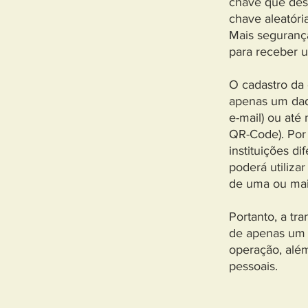
chave que dese
chave aleatória
Mais segurança
para receber 
O cadastro da 
apenas um dad
e-mail) ou at
QR-Code). Por
instituições d
poderá utiliza
de uma ou mais
Portanto, a tr
de apenas um d
operação, além
pessoais.