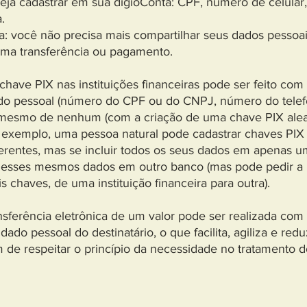
ja cadastrar em sua digioConta: CPF, número de celular,
.
: você não precisa mais compartilhar seus dados pessoai
uma transferência ou pagamento.
chave PIX nas instituições financeiras pode ser feito com
o pessoal (número do CPF ou do CNPJ, número do telefo
é mesmo de nenhum (com a criação de uma chave PIX alea
 exemplo, uma pessoa natural pode cadastrar chaves PIX
iferentes, mas se incluir todos os seus dados em apenas u
r esses mesmos dados em outro banco (mas pode pedir a 
 chaves, de uma instituição financeira para outra).
ansferência eletrônica de um valor pode ser realizada com
ado pessoal do destinatário, o que facilita, agiliza e red
 de respeitar o princípio da necessidade no tratamento 