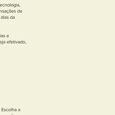
tecnologia,
ansações de
 dias da
ias e
ja efetivado,
 Escolha a