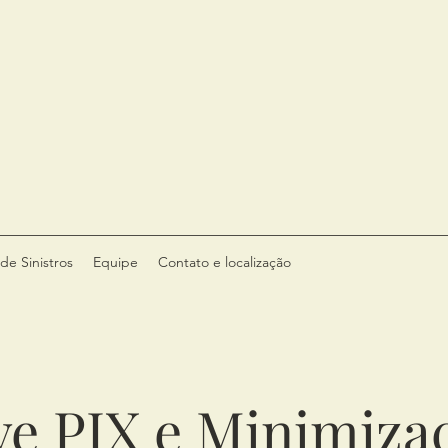
de Sinistros
Equipe
Contato e localização
e PIX e Minimiza