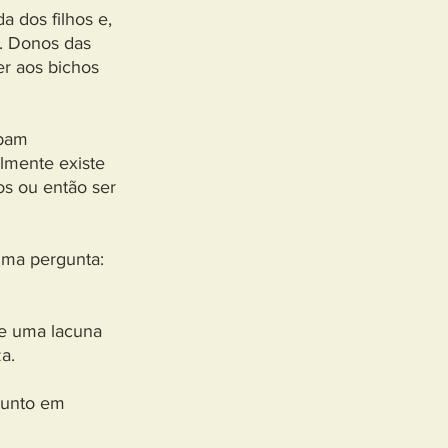
a dos filhos e,
. Donos das
er aos bichos
abam
lmente existe
os ou então ser
uma pergunta:
de uma lacuna
a.
sunto em