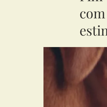
com 
esti