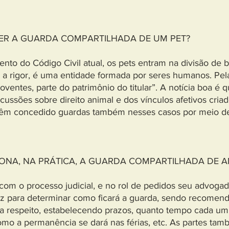
TER A GUARDA COMPARTILHADA DE UM PET?
nto do Código Civil atual, os pets entram na divisão de b
, a rigor, é uma entidade formada por seres humanos. Pela
ventes, parte do patrimônio do titular”. A notícia boa é 
cussões sobre direito animal e dos vínculos afetivos cria
s têm concedido guardas também nesses casos por meio d
NA, NA PRÁTICA, A GUARDA COMPARTILHADA DE A
 com o processo judicial, e no rol de pedidos seu advoga
iz para determinar como ficará a guarda, sendo recomend
a respeito, estabelecendo prazos, quanto tempo cada um 
mo a permanência se dará nas férias, etc. As partes tamb