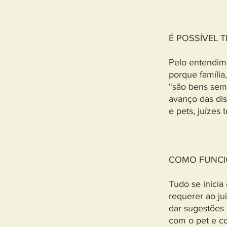
É POSSÍVEL 
Pelo entendime
porque família
“são bens semo
avanço das dis
e pets, juíze
COMO FUNCIO
Tudo se inicia
requerer ao ju
dar sugestões 
com o pet e co